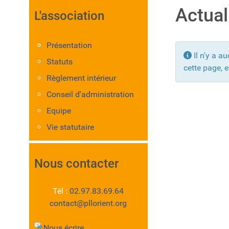
Actual
L'association
Présentation
Info
Il n'y a a
Statuts
cette page, e
Règlement intérieur
Conseil d'administration
Equipe
Vie statutaire
Nous contacter
Tél :
02.97.83.69.64
contact@pllorient.org
Nous écrire